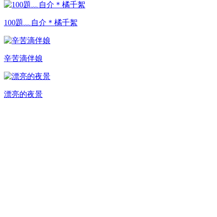
100題﹏自介＊橘千絮
辛苦滴伴娘
漂亮的夜景