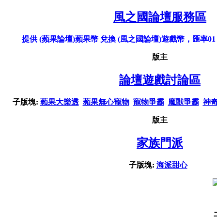
風之國論壇服務區
提供 (蘋果論壇)蘋果幣 兌換 (風之國論壇)遊戲幣，匯率01
版主
論壇遊戲討論區
子版塊:
蘋果大樂透
蘋果無心寵物
寵物爭霸
魔獸爭霸
神
版主
家族門派
子版塊:
海派甜心