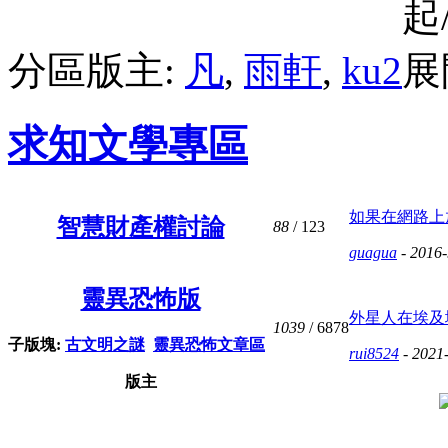
分區版主:
凡
,
雨軒
,
ku2
求知文學專區
如果在網路上
智慧財產權討論
88
/ 123
guagua
- 2016
靈異恐怖版
外星人在埃及
1039
/ 6878
子版塊:
古文明之謎
靈異恐怖文章區
rui8524
- 2021
版主