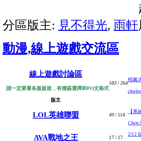
分區版主:
見不得光
,
雨軒
動漫,線上遊戲交流區
線上遊戲討論區
招募志
183
/ 264
請一定要看各版版規，有標簽選擇和PO文格式
ckwin
版主
【系統
LOL英雄聯盟
49
/ 114
Chen.
2/1
AVA戰地之王
17
/ 17