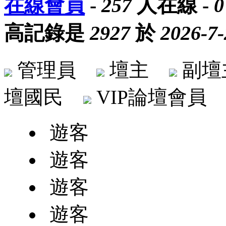
在線會員
-
257
人在線 -
0
高記錄是
2927
於
2026-7-
管理員
壇主
副
壇國民
VIP論壇會
遊客
遊客
遊客
遊客