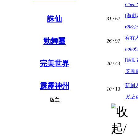
Chen.
[遊戲
誅仙
31
/ 67
68z2fe
有冇
勁舞團
26
/ 97
hoho9
[活動
完美世界
20
/ 43
安喬
霹靂神州
新創
10
/ 13
乂上
版主