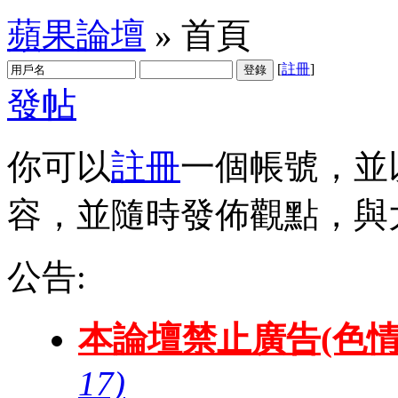
蘋果論壇
» 首頁
[
註冊
]
登錄
發帖
你可以
註冊
一個帳號，並
容，並隨時發佈觀點，與
公告:
本論壇禁止廣告(色情
17)