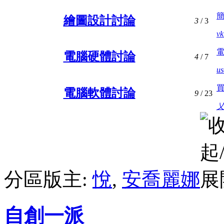
繪圖設計討論
3
/ 3
v
電腦硬體討論
4
/ 7
us
電腦軟體討論
9
/ 23
分區版主:
悅
,
安喬麗娜
自創一派