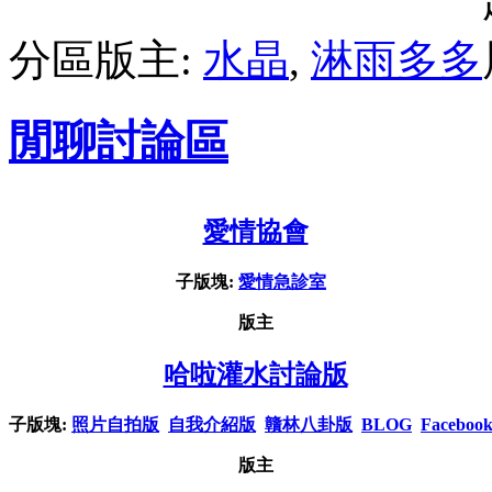
分區版主:
水晶
,
淋雨多多
閒聊討論區
愛情協會
子版塊:
愛情急診室
版主
哈啦灌水討論版
子版塊:
照片自拍版
自我介紹版
贛林八卦版
BLOG
Faceboo
版主