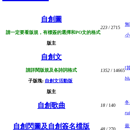
自創圖
無
223
/ 2715
請一定要看版規，有標簽的選擇和PO文的格式
小
版主
自創文
[
請詳閱版規及各詩詞格式
1352
/ 14665
bl
子版塊:
自創文活動版
版主
冬
自創歌曲
18
/ 140
ru
自創閃圖及自創簽名檔版
最
48
/ 270