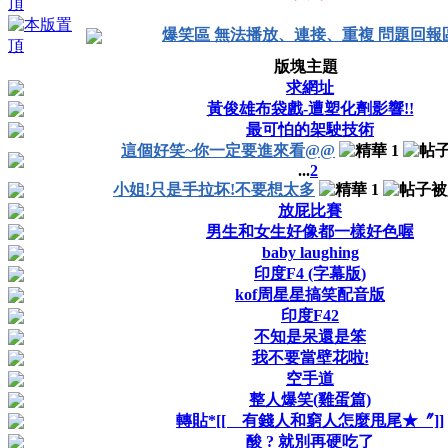
爆笑區 無法播放、連接、重複 問題回報
版塊主題
求網址
黃俊雄布袋戲-遭塑化劑影響!!
最可怕的架駛技術
這個好笑~你一定要進來看@@
...
2
小姐!只是手拉坏!不要想太多
放屁比賽
男生和女生好像都一樣好色喔
baby laughing
印度F4 (字幕版)
kof周星星搞笑配音版
印度F42
不知是呆還是笨
我不要當壁花啦!
空手道
整人爆笑(雞蛋篇)
轉貼*[[ 有錢人和窮人怎麼甩尾★〞]]
酸 ? 就別再硬吃了