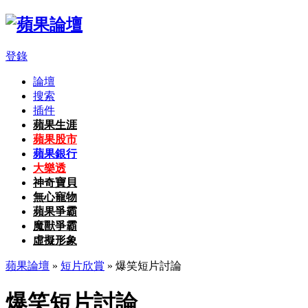
登錄
論壇
搜索
插件
蘋果生涯
蘋果股市
蘋果銀行
大樂透
神奇寶貝
無心寵物
蘋果爭霸
魔獸爭霸
虛擬形象
蘋果論壇
»
短片欣賞
» 爆笑短片討論
爆笑短片討論