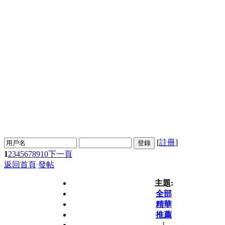
[
註冊
]
登錄
1
2
3
4
5
6
7
8
9
10
下一頁
返回首頁
發帖
主題:
全部
精華
推薦
|