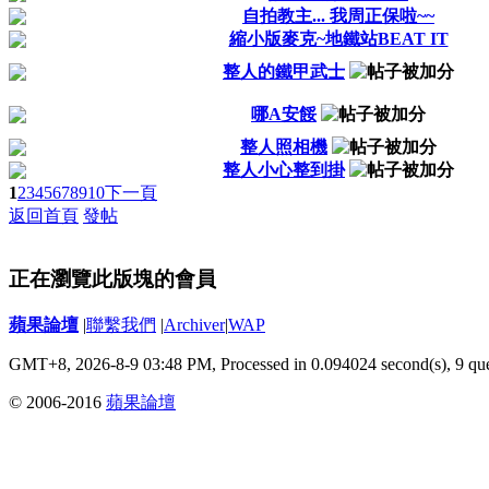
自拍教主... 我周正保啦~~
縮小版麥克~地鐵站BEAT IT
整人的鐵甲武士
哪A安餒
整人照相機
整人小心整到掛
1
2
3
4
5
6
7
8
9
10
下一頁
返回首頁
發帖
正在瀏覽此版塊的會員
蘋果論壇
|
聯繫我們
|
Archiver
|
WAP
GMT+8, 2026-8-9 03:48 PM,
Processed in 0.094024 second(s), 9 qu
© 2006-2016
蘋果論壇