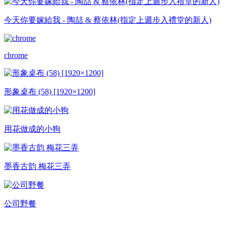
今天你要嫁給我 - 陶喆 & 蔡依林(指定上週步入禮堂的新人)
chrome
形象桌布 (58) [1920×1200]
用花做成的小狗
墨香古韵 梅花三弄
公司野餐