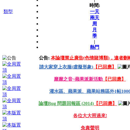
時間:
類型
一天
兩天
周
月
季
|
熱門
公告:
本論壇禁止廣告(色情賭博類)，違者刪
請大家穿上衣服(虛擬形象)
【已回應】
靡靡之音~蘋果派新活動
【已回應】
灌水區、蘋果派、蘋果站務區外1帖100
論壇Bug 問題回報區 (2014)
【已回應】
各位大大照過來!
免責聲明