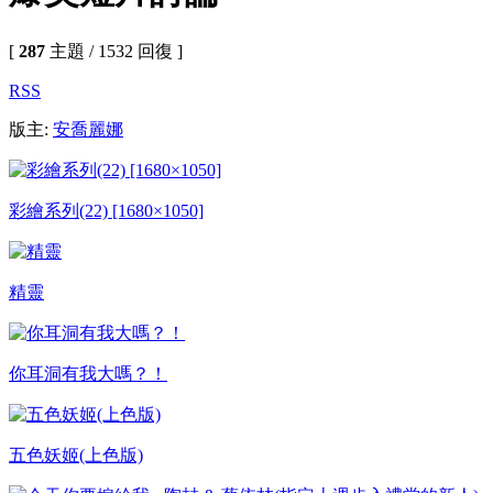
[
287
主題 / 1532 回復 ]
RSS
版主:
安喬麗娜
彩繪系列(22) [1680×1050]
精靈
你耳洞有我大嗎？！
五色妖姬(上色版)