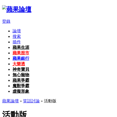
登錄
論壇
搜索
插件
蘋果生涯
蘋果股市
蘋果銀行
大樂透
神奇寶貝
無心寵物
蘋果爭霸
魔獸爭霸
虛擬形象
蘋果論壇
»
笑話討論
» 活動版
活動版