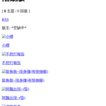
[
0
主題 / 0 回復 ]
RSS
版主: *空缺中*
小櫻
不想打報告
龍角散~現身摟(有怪物喔)
阿飄出現~(昏)