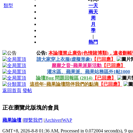
類型
一天
兩天
周
月
季
|
熱門
公告:
本論壇禁止廣告(色情賭博類)，違者刪帳
請大家穿上衣服(虛擬形象)
【已回應】
靡靡之音~蘋果派新活動
【已回應】
灌水區、蘋果派、蘋果站務區外1帖1000
論壇Bug 問題回報區 (2014)
【已回應】
這些年~蘋果論壇陪伴我們的點滴
【已回應】
返回首頁
發帖
正在瀏覽此版塊的會員
蘋果論壇
|
聯繫我們
|
Archiver
|
WAP
GMT+8, 2026-8-8 01:36 AM,
Processed in 0.072004 second(s), 9 qu