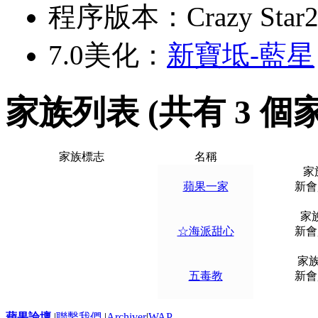
程序版本：Crazy Star2
7.0美化：
新寶坻-藍星
家族列表 (共有 3 個
家族標志
名稱
家
蘋果一家
新會員
家族
☆海派甜心
新會員
家族
五毒教
新會員
蘋果論壇
|
聯繫我們
|
Archiver
|
WAP