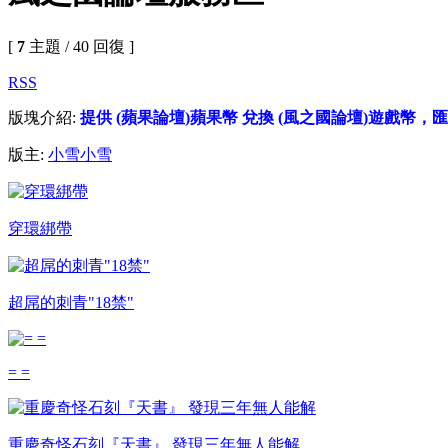
[
7
主題 / 40 回復 ]
RSS
版塊介紹:
提供 (蘋果論壇)蘋果幣 兌換 (風之國論壇)遊戲幣，匯
版主:
小雪小雪
穿環綁帶
超屌的刺青"18禁"
= =
重慶奇怪石刻『天書』 發現三年無人能解