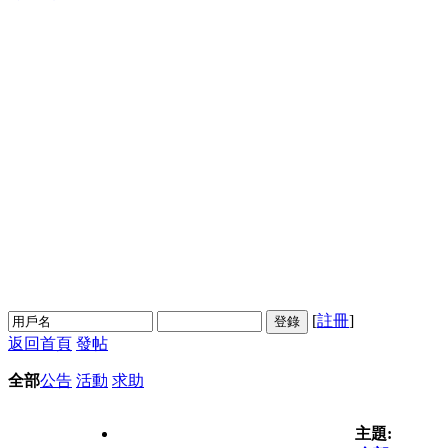
[
註冊
]
登錄
返回首頁
發帖
全部
公告
活動
求助
主題: