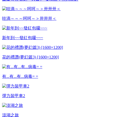
哇滴～～～呵呵～＞卅卅卅＜
新年到~~發紅包囉~~~
花的禮讚(夢幻篇3) [1600×1200]
有...有...有...病毒= =
彈力裝甲車2
澎湖之旅