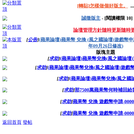
[轉貼]怎樣做個好版主。
...
誠徵版主
- [閱讀權限
10
]
論壇管理方針隨時更新隨時
[
公告
]
(蘋果論壇)蘋果幣 兌換 (風之國論壇)遊戲幣申
年09月26日修改)
版塊主題
[
求助
]
(蘋果論壇)蘋果幣兌換(風之國論壇)
[
求助
]
(蘋果論壇)蘋果幣兌換(風之國論壇)遊戲幣 
[
求助
]
(蘋果論壇)蘋果幣兌換(風之國
[
求助
]
那7500萬蘋果幣何時補回
[
求助
]
蘋果幣 兌換 遊戲幣申請-0000
[
求助
]
蘋果幣 兌換 遊戲幣申請-0000
返回首頁
發帖