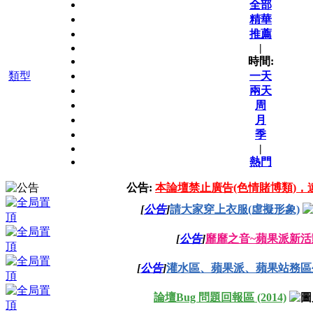
全部
精華
推薦
|
時間:
類型
一天
兩天
周
月
季
|
熱門
公告:
本論壇禁止廣告(色情賭博類)，
[
公告
]
請大家穿上衣服(虛擬形象)
[
公告
]
靡靡之音~蘋果派新活
[
公告
]
灌水區、蘋果派、蘋果站務區外1
論壇Bug 問題回報區 (2014)