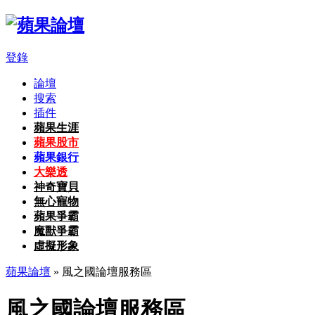
登錄
論壇
搜索
插件
蘋果生涯
蘋果股市
蘋果銀行
大樂透
神奇寶貝
無心寵物
蘋果爭霸
魔獸爭霸
虛擬形象
蘋果論壇
» 風之國論壇服務區
風之國論壇服務區