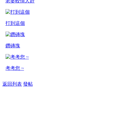
老婆較情人好
打到這個
鑽磚塊
考考您 ~
返回列表
發帖