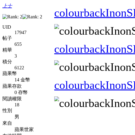
上士
colourbackInonS
UID
17947
帖子
655
colourbackInonS
精華
3
積分
6122
蘋果幣
14 金幣
colourbackInonS
蘋果存款
0 存幣
閱讀權限
18
性別
男
來自
蘋果世家