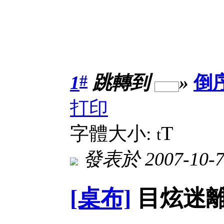
#
1
跳轉到
»
倒
打印
T
字體大小:
t
發表於 2007-10-7
[桌布]
目炫迷離(39