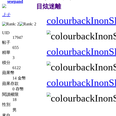
sesepand
目炫迷離
上士
colourbackInonS
UID
17947
帖子
655
colourbackInonS
精華
3
積分
6122
蘋果幣
14 金幣
colourbackInonS
蘋果存款
0 存幣
閱讀權限
18
性別
男
來自