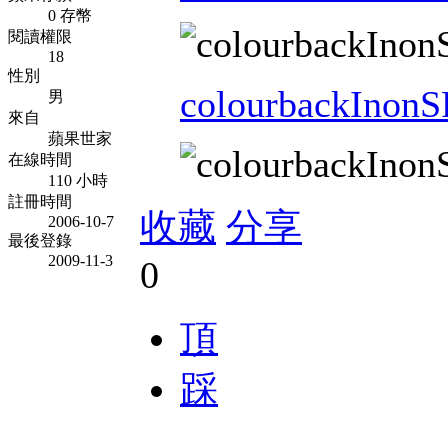
0 存幣
閱讀權限
18
性別
colourbackInonS
男
來自
蘋果世家
在線時間
110 小時
註冊時間
收藏
分享
2006-10-7
最後登錄
2009-11-3
0
頂
踩