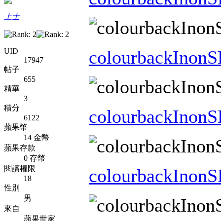
上士
UID
colourbackInonS
17947
帖子
655
精華
3
積分
colourbackInonS
6122
蘋果幣
14 金幣
蘋果存款
0 存幣
閱讀權限
colourbackInonS
18
性別
男
來自
蘋果世家