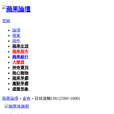
登錄
論壇
搜索
插件
蘋果生涯
蘋果股市
蘋果銀行
大樂透
神奇寶貝
無心寵物
蘋果爭霸
魔獸爭霸
虛擬形象
蘋果論壇
»
桌布
» 目炫迷離(39) [2560×1600]