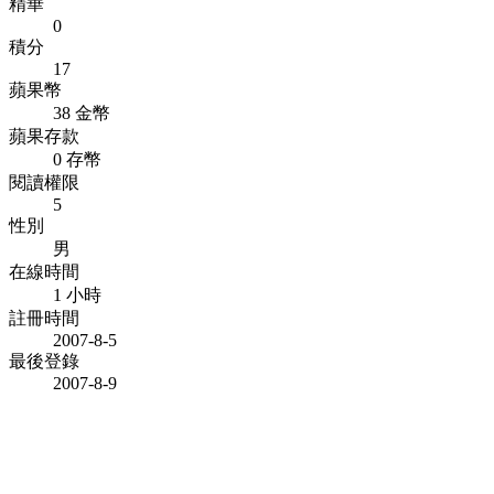
精華
0
積分
17
蘋果幣
38 金幣
蘋果存款
0 存幣
閱讀權限
5
性別
男
在線時間
1 小時
註冊時間
2007-8-5
最後登錄
2007-8-9