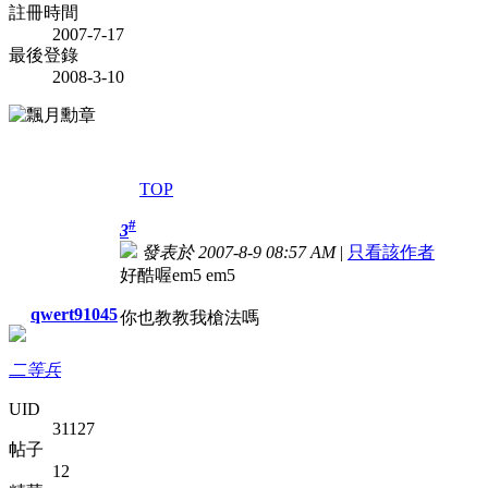
註冊時間
2007-7-17
最後登錄
2008-3-10
TOP
#
3
發表於 2007-8-9 08:57 AM
|
只看該作者
好酷喔em5 em5
qwert91045
你也教教我槍法嗎
二等兵
UID
31127
帖子
12