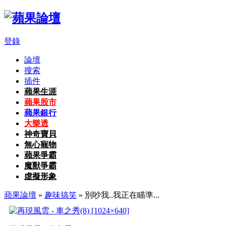
登錄
論壇
搜索
插件
蘋果生涯
蘋果股市
蘋果銀行
大樂透
神奇寶貝
無心寵物
蘋果爭霸
魔獸爭霸
虛擬形象
蘋果論壇
»
趣味搞笑
» 別吵我..我正在瞄準...