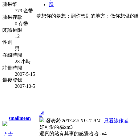
蘋果幣
踩
779 金幣
夢想你的夢想；到你想到的地方；做你想做的
蘋果存款
0 存幣
閱讀權限
12
性別
男
在線時間
28 小時
註冊時間
2007-5-15
最後登錄
2007-10-5
#
2
smallmean
發表於 2007-8-5 01:21 AM
|
只看該作者
好可愛的貓xm3
還真的煞有其事的感覺哈哈sm4
下士