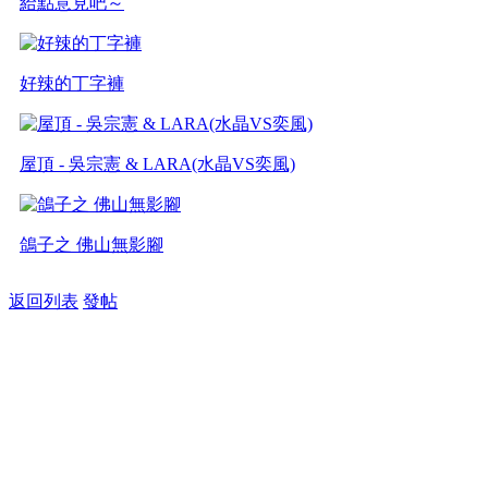
給點意見吧～
好辣的丁字褲
屋頂 - 吳宗憲 & LARA(水晶VS奕風)
鴿子之 佛山無影腳
返回列表
發帖