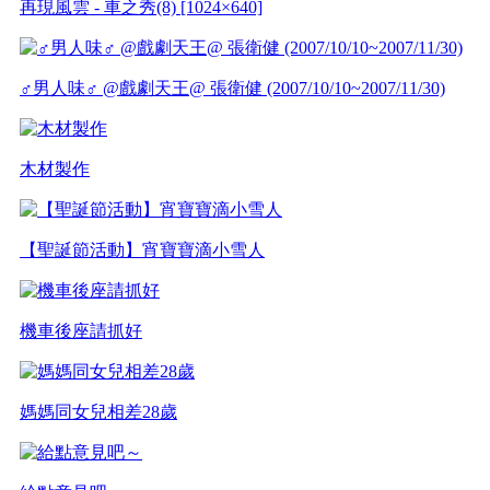
再現風雲 - 車之秀(8) [1024×640]
♂男人味♂ @戲劇天王@ 張衛健 (2007/10/10~2007/11/30)
木材製作
【聖誕節活動】宵寶寶滴小雪人
機車後座請抓好
媽媽同女兒相差28歲