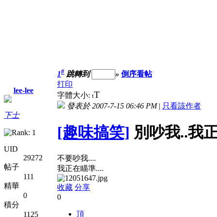
#
1
跳轉到
»
倒序看帖
打印
lee-lee
T
字體大小:
t
發表於 2007-7-15 06:46 PM
|
只看該作者
下士
[趣味搞笑]
別吵我..我正
UID
29272
不要吵我....
帖子
我正在瞄準....
111
精華
收藏
分享
0
0
積分
頂
1125