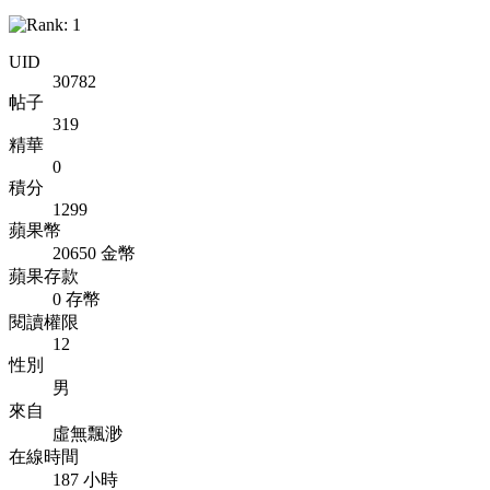
UID
30782
帖子
319
精華
0
積分
1299
蘋果幣
20650 金幣
蘋果存款
0 存幣
閱讀權限
12
性別
男
來自
虛無飄渺
在線時間
187 小時