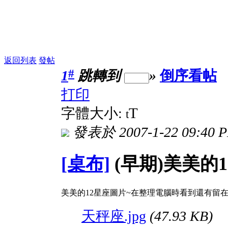
返回列表
發帖
#
1
跳轉到
»
倒序看帖
打印
T
字體大小:
t
發表於 2007-1-22 09:40 
[桌布]
(早期)美美的
美美的12星座圖片~在整理電腦時看到還有留
天秤座.jpg
(47.93 KB)