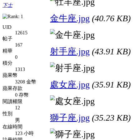
下士
金牛座.jpg
(40.76 KB)
UID
12615
帖子
167
射手座.jpg
(43.91 KB)
精華
0
積分
1313
蘋果幣
3208 金幣
處女座.jpg
(35.91 KB)
蘋果存款
0 存幣
閱讀權限
12
性別
獅子座.jpg
(35.23 KB)
男
在線時間
123 小時
註冊時間