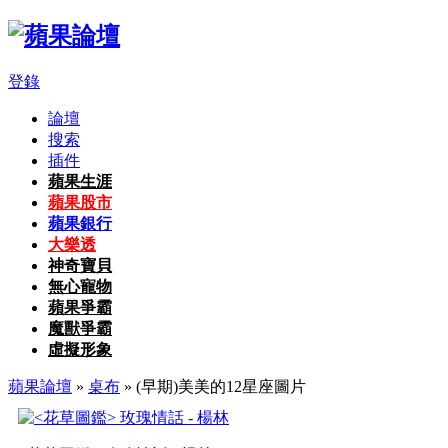
登錄
論壇
搜索
插件
蘋果生涯
蘋果股市
蘋果銀行
大樂透
神奇寶貝
無心寵物
蘋果爭霸
魔獸爭霸
虛擬形象
蘋果論壇
»
桌布
» (早期)美美的12星座圖片