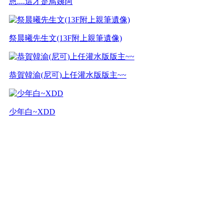
恩....這才是鳥姨阿
祭晨曦先生文(13F附上親筆遺像)
恭賀韓渝(尼可)上任灌水版版主~~
少年白~XDD