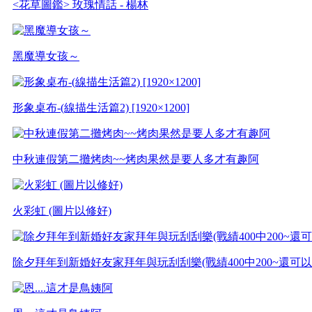
<花草圖鑑> 玫瑰情話 - 楊林
黑魔導女孩～
形象桌布-(線描生活篇2) [1920×1200]
中秋連假第二攤烤肉~~烤肉果然是要人多才有趣阿
火彩虹 (圖片以修好)
除夕拜年到新婚好友家拜年與玩刮刮樂(戰績400中200~還可以