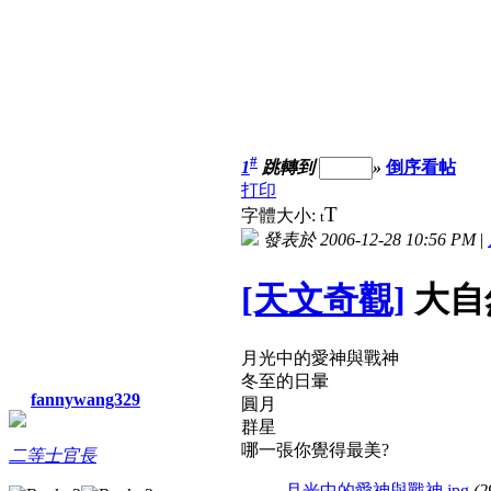
#
1
跳轉到
»
倒序看帖
打印
T
字體大小:
t
發表於 2006-12-28 10:56 PM
|
[天文奇觀]
大自
月光中的愛神與戰神
冬至的日暈
fannywang329
圓月
群星
哪一張你覺得最美?
二等士官長
月光中的愛神與戰神.jpg
(2