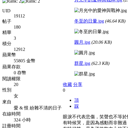
UID
19112
冬至的日暈.jpg
(46.64 KB)
帖子
180
精華
3
圓月.jpg
(20.06 KB)
積分
12912
蘋果幣
55805 金幣
群星.jpg
(62.3 KB)
蘋果存款
0 存幣
閱讀權限
20
收藏
分享
性別
0
女
頂
來自
踩
愛 & 恨 紛雜不清的日子
在線時間
眼淚不代表悲傷，笑聲也不等於
324 小時
有時候哭，是因為感動而非難過
註冊時間