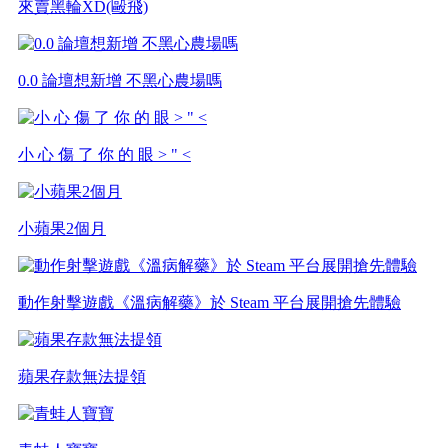
來賣黑輪XD(毆飛)
0.0 論壇想新增 不黑心農場嗎
小 心 傷 了 你 的 眼 > " <
小蘋果2個月
動作射擊遊戲《溫病解藥》於 Steam 平台展開搶先體驗
蘋果存款無法提領