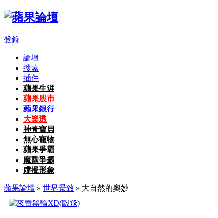
登錄
論壇
搜索
插件
蘋果生涯
蘋果股市
蘋果銀行
大樂透
神奇寶貝
無心寵物
蘋果爭霸
魔獸爭霸
虛擬形象
蘋果論壇
»
世界景致
» 大自然的奧妙