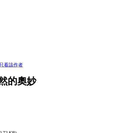
只看該作者
然的奧妙
9.72 KB)