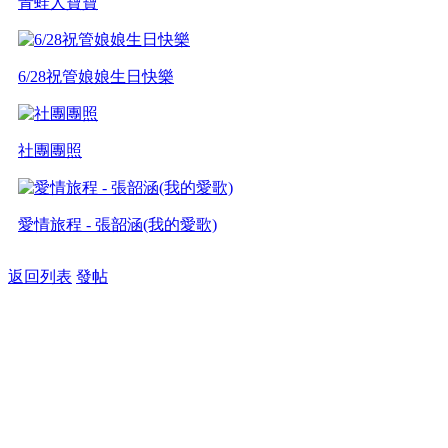
青蛙人寶寶
6/28祝管娘娘生日快樂
社團團照
愛情旅程 - 張韶涵(我的愛歌)
返回列表
發帖