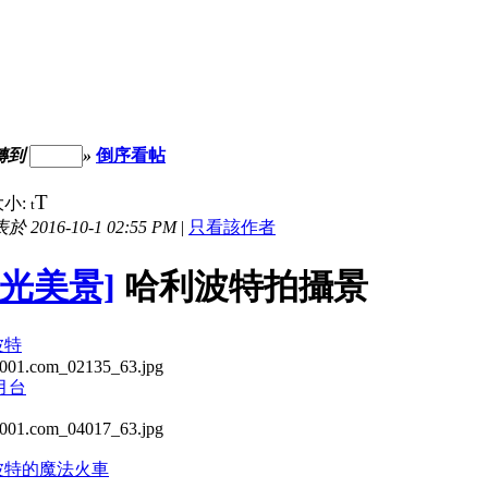
轉到
»
倒序看帖
T
小:
t
於 2016-10-1 02:55 PM
|
只看該作者
山光美景]
哈利波特拍攝景
波特
 月台
波特的魔法火車