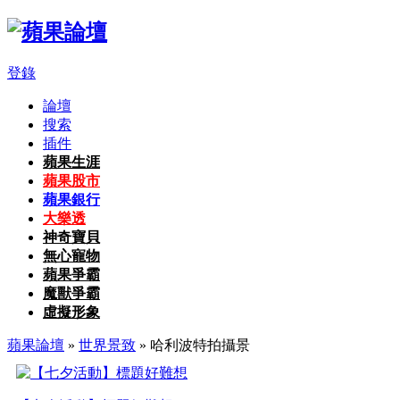
登錄
論壇
搜索
插件
蘋果生涯
蘋果股市
蘋果銀行
大樂透
神奇寶貝
無心寵物
蘋果爭霸
魔獸爭霸
虛擬形象
蘋果論壇
»
世界景致
» 哈利波特拍攝景