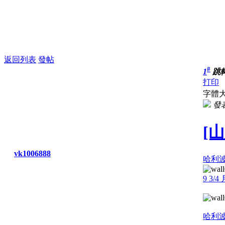
返回列表
發帖
#
1
跳
打印
字體大
發表
[
vk1006888
哈利
9 3/4
哈利