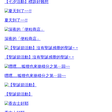
【七夕活動】標題好難想
夏天到了~~!!
深夜的「便粒商店」
【聖誕節活動】沒有聖誕感覺的聖誕= =
嘿嘿.....狐狸也來搶積分之第ㄧ回~~
【聖誕節活動】