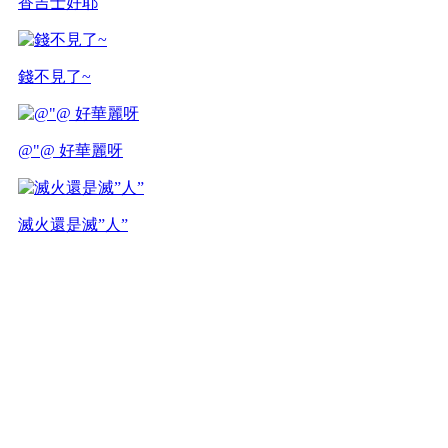
香吉士好耶
錢不見了~
@"@ 好華麗呀
滅火還是滅”人”