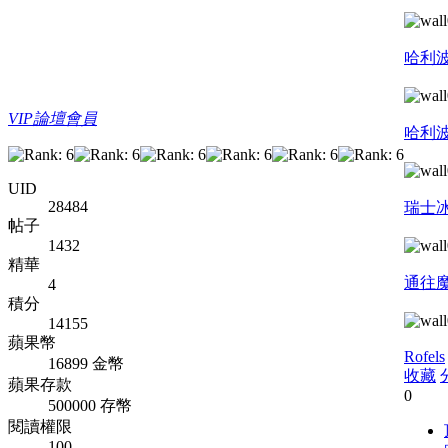
哈利
VIP論壇會員
哈利
UID
28484
瑞士
帖子
1432
精華
通往
4
積分
14155
蘋果幣
Rofels
16899 金幣
收藏
蘋果存款
0
500000 存幣
閱讀權限
100