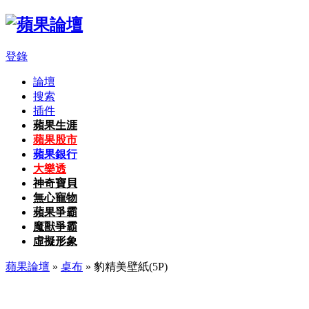
登錄
論壇
搜索
插件
蘋果生涯
蘋果股市
蘋果銀行
大樂透
神奇寶貝
無心寵物
蘋果爭霸
魔獸爭霸
虛擬形象
蘋果論壇
»
桌布
» 豹精美壁紙(5P)