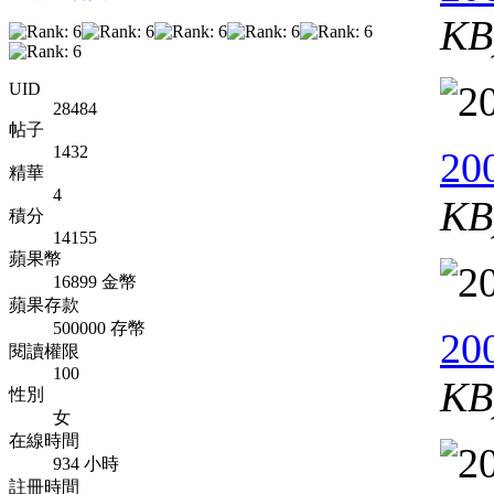
KB
UID
28484
帖子
1432
20
精華
4
KB
積分
14155
蘋果幣
16899 金幣
蘋果存款
500000 存幣
20
閱讀權限
100
KB
性別
女
在線時間
934 小時
註冊時間