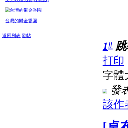
台灣的鬱金香園
返回列表
發帖
#
1
跳
打印
字體
發表於
該作
[桌