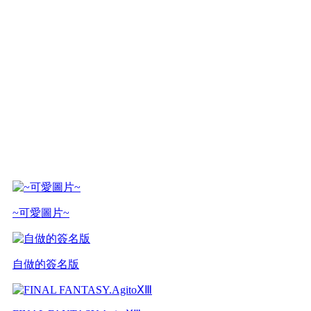
~可愛圖片~
自做的簽名版