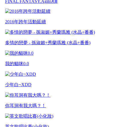
FINAL FANTASY.AgitoⅩⅢ
2016年跨年活動延續
多情的戀夢 - 孫淑媚+秀蘭瑪雅 (水晶+番番)
我的貓咪0.0
少年白~XDD
你耳洞有我大嗎？！
英文歌唱比賽(小化妝)