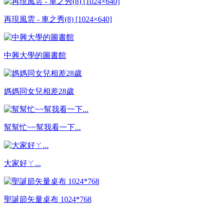
再現風雲 - 車之秀(8) [1024×640]
中興大學的圖書館
媽媽同女兒相差28歲
幫幫忙~~幫我看一下...
大家好ㄚ...
聖誕節矢量桌布 1024*768