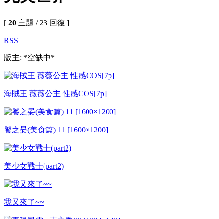
[
20
主題 / 23 回復 ]
RSS
版主: *空缺中*
海賊王 薇薇公主 性感COS[7p]
饕之晏(美食篇) 11 [1600×1200]
美少女戰士(part2)
我又來了~~