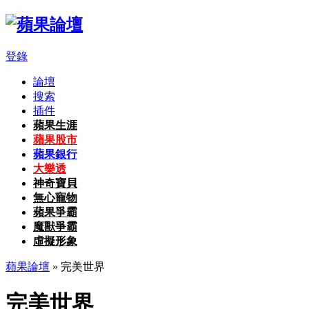
登錄
論壇
搜索
插件
蘋果生涯
蘋果股市
蘋果銀行
大樂透
神奇寶貝
無心寵物
蘋果爭霸
魔獸爭霸
虛擬形象
蘋果論壇
» 完美世界
完美世界