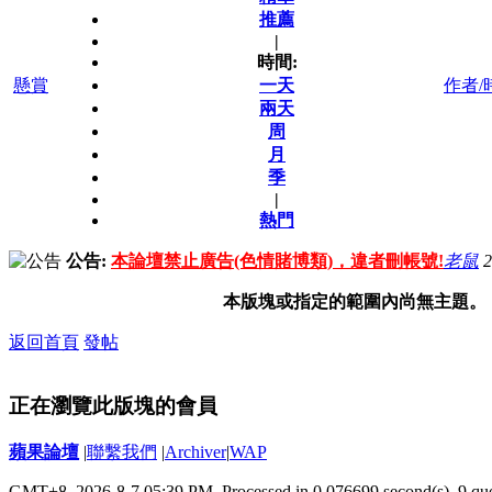
推薦
|
時間:
懸賞
一天
作者/
兩天
周
月
季
|
熱門
公告:
本論壇禁止廣告(色情賭博類)，違者刪帳號!
老鼠
2
本版塊或指定的範圍內尚無主題。
返回首頁
發帖
正在瀏覽此版塊的會員
蘋果論壇
|
聯繫我們
|
Archiver
|
WAP
GMT+8, 2026-8-7 05:39 PM,
Processed in 0.076699 second(s), 9 qu