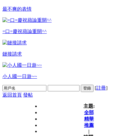
最不爽的表情
=口=慶祝蘋論重開^^
鏈接請求
小人國一日遊~~
[
註冊
]
登錄
返回首頁
發帖
主題:
全部
精華
推薦
|