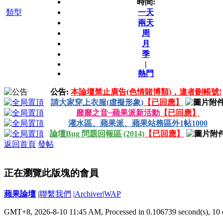
時間:
類型
一天
兩天
周
月
季
|
熱門
公告:
本論壇禁止廣告(色情賭博類)，違者刪帳號!
請大家穿上衣服(虛擬形象)
【已回應】
靡靡之音~蘋果派新活動
【已回應】
灌水區、蘋果派、蘋果站務區外1帖1000
論壇Bug 問題回報區 (2014)
【已回應】
返回首頁
發帖
正在瀏覽此版塊的會員
蘋果論壇
|
聯繫我們
|
Archiver
|
WAP
GMT+8, 2026-8-10 11:45 AM,
Processed in 0.106739 second(s), 10 