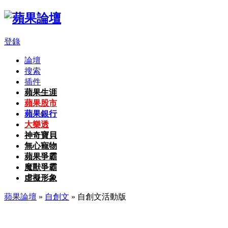
登錄
論壇
搜索
插件
蘋果生涯
蘋果股市
蘋果銀行
大樂透
神奇寶貝
無心寵物
蘋果爭霸
魔獸爭霸
虛擬形象
蘋果論壇
»
自創文
» 自創文活動版