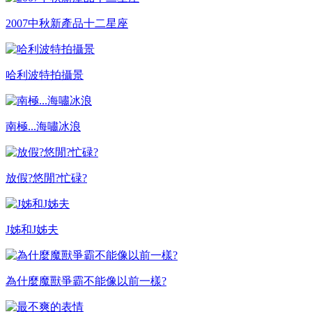
2007中秋新產品十二星座
哈利波特拍攝景
南極...海嘯冰浪
放假?悠閒?忙碌?
J姊和J姊夫
為什麼魔獸爭霸不能像以前一樣?