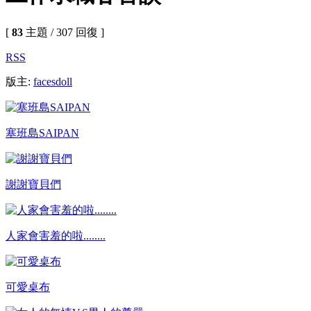
[
83
主題 / 307 回復 ]
RSS
版主:
facesdoll
塞班島SAIPAN
謝謝寶貝們
人家會害羞的啦........
可愛桌布