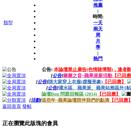
推薦
|
時間:
類型
一天
兩天
周
月
季
|
熱門
公告:
本論壇禁止廣告(色情賭博類)，違者刪
[
公告
]
靡靡之音~蘋果派新活動
【已回應
[
公告
]
請大家穿上衣服(虛擬形象)
【已回應】
[
公告
]
灌水區、蘋果派、蘋果站務區外1帖1
論壇Bug 問題回報區 (2014)
【已回應】
[
活動
]
這些年~蘋果論壇陪伴我們的點滴
【已回應
返回首頁
發帖
正在瀏覽此版塊的會員