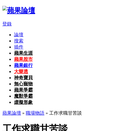
登錄
論壇
搜索
插件
蘋果生涯
蘋果股市
蘋果銀行
大樂透
神奇寶貝
無心寵物
蘋果爭霸
魔獸爭霸
虛擬形象
蘋果論壇
»
職場物語
» 工作求職甘苦談
工作求職甘苦談