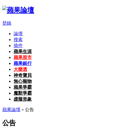
登錄
論壇
搜索
插件
蘋果生涯
蘋果股市
蘋果銀行
大樂透
神奇寶貝
無心寵物
蘋果爭霸
魔獸爭霸
虛擬形象
蘋果論壇
» 公告
公告