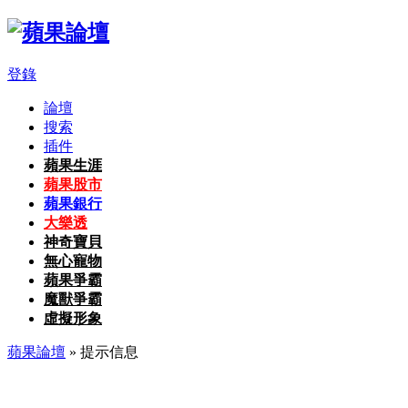
登錄
論壇
搜索
插件
蘋果生涯
蘋果股市
蘋果銀行
大樂透
神奇寶貝
無心寵物
蘋果爭霸
魔獸爭霸
虛擬形象
蘋果論壇
» 提示信息