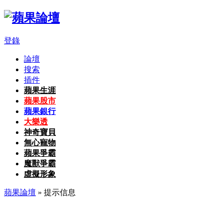
登錄
論壇
搜索
插件
蘋果生涯
蘋果股市
蘋果銀行
大樂透
神奇寶貝
無心寵物
蘋果爭霸
魔獸爭霸
虛擬形象
蘋果論壇
» 提示信息