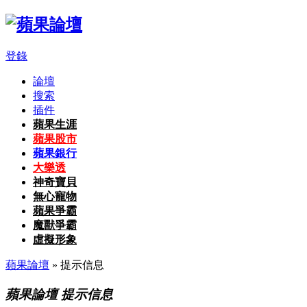
登錄
論壇
搜索
插件
蘋果生涯
蘋果股市
蘋果銀行
大樂透
神奇寶貝
無心寵物
蘋果爭霸
魔獸爭霸
虛擬形象
蘋果論壇
» 提示信息
蘋果論壇 提示信息