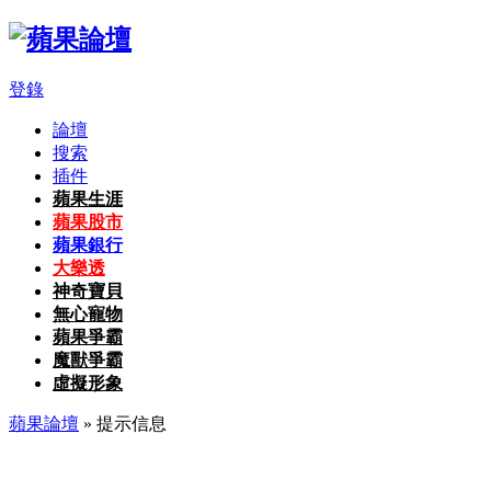
登錄
論壇
搜索
插件
蘋果生涯
蘋果股市
蘋果銀行
大樂透
神奇寶貝
無心寵物
蘋果爭霸
魔獸爭霸
虛擬形象
蘋果論壇
» 提示信息