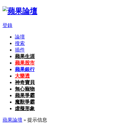
登錄
論壇
搜索
插件
蘋果生涯
蘋果股市
蘋果銀行
大樂透
神奇寶貝
無心寵物
蘋果爭霸
魔獸爭霸
虛擬形象
蘋果論壇
» 提示信息