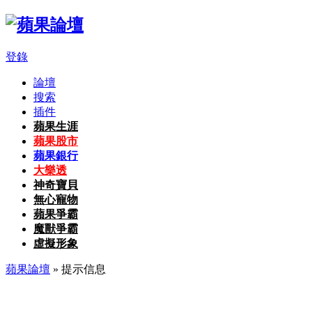
登錄
論壇
搜索
插件
蘋果生涯
蘋果股市
蘋果銀行
大樂透
神奇寶貝
無心寵物
蘋果爭霸
魔獸爭霸
虛擬形象
蘋果論壇
» 提示信息