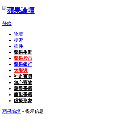
登錄
論壇
搜索
插件
蘋果生涯
蘋果股市
蘋果銀行
大樂透
神奇寶貝
無心寵物
蘋果爭霸
魔獸爭霸
虛擬形象
蘋果論壇
» 提示信息