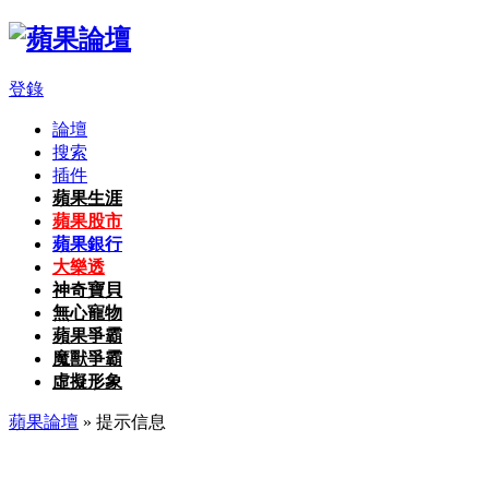
登錄
論壇
搜索
插件
蘋果生涯
蘋果股市
蘋果銀行
大樂透
神奇寶貝
無心寵物
蘋果爭霸
魔獸爭霸
虛擬形象
蘋果論壇
» 提示信息