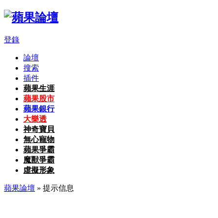
登錄
論壇
搜索
插件
蘋果生涯
蘋果股市
蘋果銀行
大樂透
神奇寶貝
無心寵物
蘋果爭霸
魔獸爭霸
虛擬形象
蘋果論壇
» 提示信息