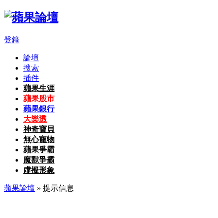
登錄
論壇
搜索
插件
蘋果生涯
蘋果股市
蘋果銀行
大樂透
神奇寶貝
無心寵物
蘋果爭霸
魔獸爭霸
虛擬形象
蘋果論壇
» 提示信息