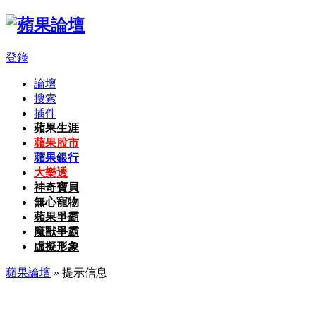
登錄
論壇
搜索
插件
蘋果生涯
蘋果股市
蘋果銀行
大樂透
神奇寶貝
無心寵物
蘋果爭霸
魔獸爭霸
虛擬形象
蘋果論壇
» 提示信息