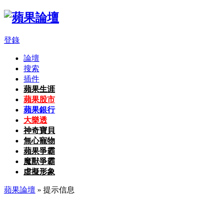
登錄
論壇
搜索
插件
蘋果生涯
蘋果股市
蘋果銀行
大樂透
神奇寶貝
無心寵物
蘋果爭霸
魔獸爭霸
虛擬形象
蘋果論壇
» 提示信息