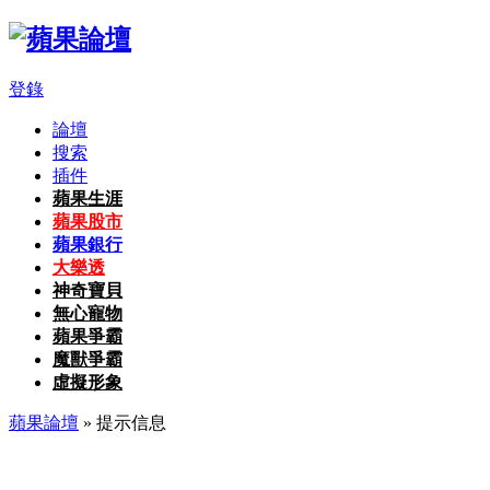
登錄
論壇
搜索
插件
蘋果生涯
蘋果股市
蘋果銀行
大樂透
神奇寶貝
無心寵物
蘋果爭霸
魔獸爭霸
虛擬形象
蘋果論壇
» 提示信息