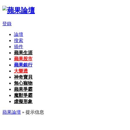
登錄
論壇
搜索
插件
蘋果生涯
蘋果股市
蘋果銀行
大樂透
神奇寶貝
無心寵物
蘋果爭霸
魔獸爭霸
虛擬形象
蘋果論壇
» 提示信息