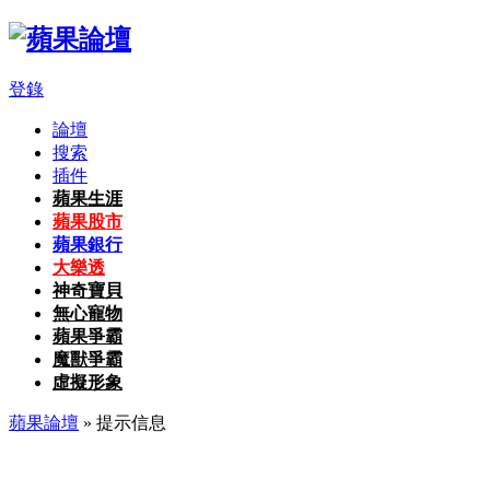
登錄
論壇
搜索
插件
蘋果生涯
蘋果股市
蘋果銀行
大樂透
神奇寶貝
無心寵物
蘋果爭霸
魔獸爭霸
虛擬形象
蘋果論壇
» 提示信息