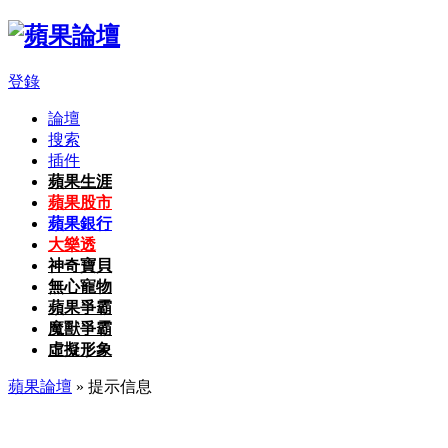
登錄
論壇
搜索
插件
蘋果生涯
蘋果股市
蘋果銀行
大樂透
神奇寶貝
無心寵物
蘋果爭霸
魔獸爭霸
虛擬形象
蘋果論壇
» 提示信息