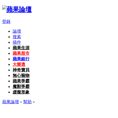
登錄
論壇
搜索
插件
蘋果生涯
蘋果股市
蘋果銀行
大樂透
神奇寶貝
無心寵物
蘋果爭霸
魔獸爭霸
虛擬形象
蘋果論壇
»
幫助
»