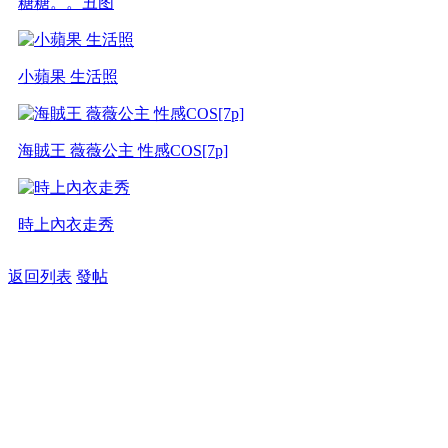
糖糖。。丑图
小蘋果 生活照
海賊王 薇薇公主 性感COS[7p]
時上內衣走秀
返回列表
發帖