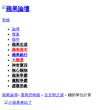
登錄
論壇
搜索
插件
蘋果生涯
蘋果股市
蘋果銀行
大樂透
神奇寶貝
無心寵物
蘋果爭霸
魔獸爭霸
虛擬形象
蘋果論壇
»
靈異恐怖版
»
古文明之謎
» 錢的單位計算