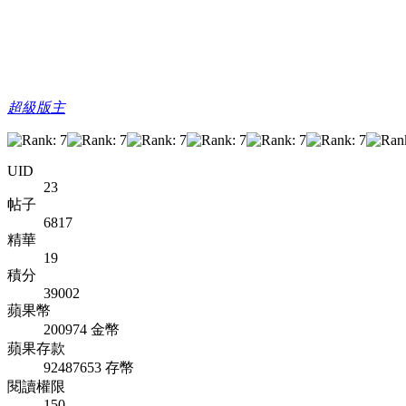
超級版主
UID
23
帖子
6817
精華
19
積分
39002
蘋果幣
200974 金幣
蘋果存款
92487653 存幣
閱讀權限
150