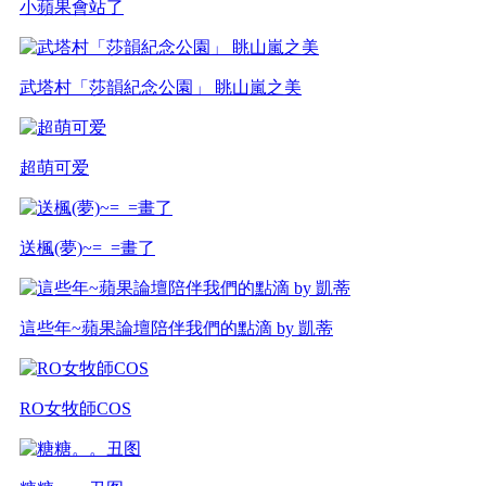
小蘋果會站了
武塔村「莎韻紀念公園」 眺山嵐之美
超萌可爱
送楓(夢)~=_=畫了
這些年~蘋果論壇陪伴我們的點滴 by 凱蒂
RO女牧師COS