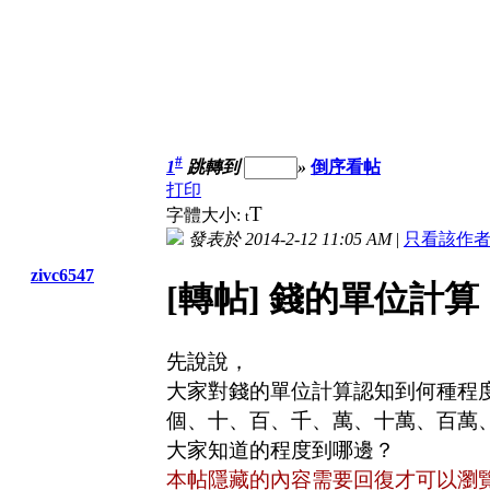
#
1
跳轉到
»
倒序看帖
打印
T
字體大小:
t
發表於 2014-2-12 11:05 AM
|
只看該作
zivc6547
[轉帖] 錢的單位計算
先說說，
大家對錢的單位計算認知到何種程
個、十、百、千、萬、十萬、百萬、千
大家知道的程度到哪邊？
本帖隱藏的內容需要回復才可以瀏