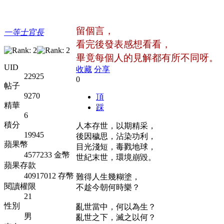
留個言，
一等士官長
看完後發表感想看看，
畢竟每個人的見解都有所不同呀。
UID
收藏
分享
22925
0
帖子
9270
頂
精華
踩
6
積分
人本存世，以期精采，
19945
後因穢思，沾染功利，
蘋果幣
目光淺短，毒戮地球，
4577233 金幣
世紀末世，環境崩毀。
蘋果存款
40917012 存幣
難得人生幾糊塗，
閱讀權限
不趁今朝何時樂？
21
性別
亂世當中，何以為生？
男
亂世之下，滅之以何？