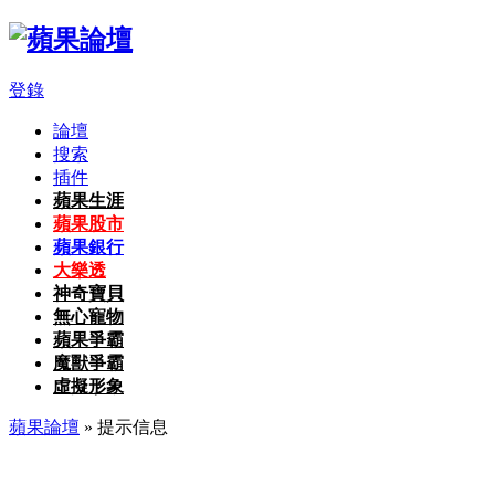
登錄
論壇
搜索
插件
蘋果生涯
蘋果股市
蘋果銀行
大樂透
神奇寶貝
無心寵物
蘋果爭霸
魔獸爭霸
虛擬形象
蘋果論壇
» 提示信息