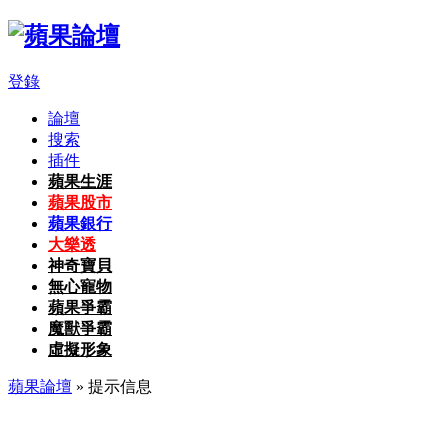
登錄
論壇
搜索
插件
蘋果生涯
蘋果股市
蘋果銀行
大樂透
神奇寶貝
無心寵物
蘋果爭霸
魔獸爭霸
虛擬形象
蘋果論壇
» 提示信息