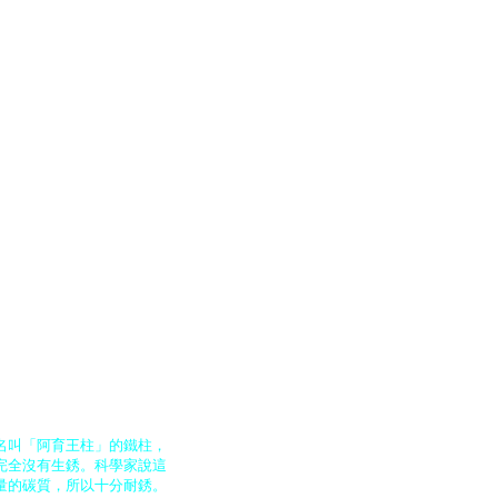
名叫「阿育王柱」的鐵柱，
完全沒有生銹。科學家說這
量的碳質，所以十分耐銹。