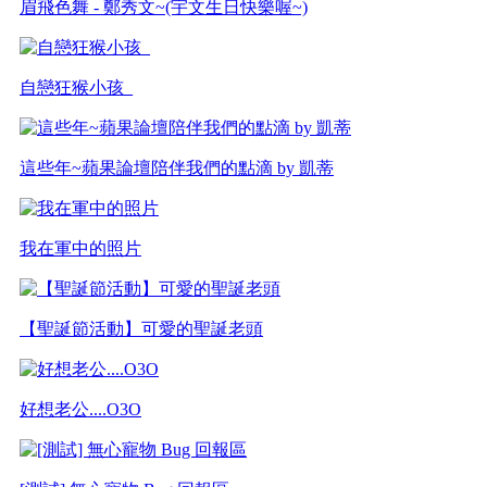
眉飛色舞 - 鄭秀文~(宇文生日快樂喔~)
自戀狂猴小孩_
這些年~蘋果論壇陪伴我們的點滴 by 凱蒂
我在軍中的照片
【聖誕節活動】可愛的聖誕老頭
好想老公....O3O