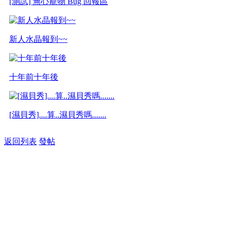
[測試] 無心寵物 Bug 回報區
新人水晶報到~~
十年前十年後
[濕貝秀]....算..濕貝秀嗎.......
返回列表
發帖