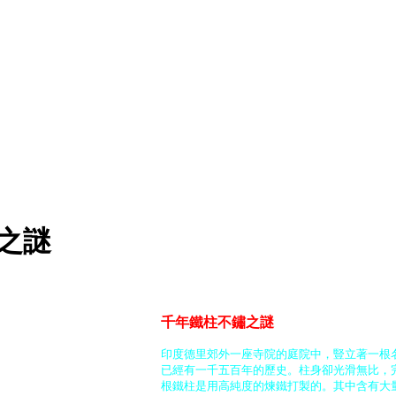
鏽之謎
千年鐵柱不鏽之謎
印度德里郊外一座寺院的庭院中，豎立著一根
已經有一千五百年的歷史。柱身卻光滑無比，
根鐵柱是用高純度的煉鐵打製的。其中含有大