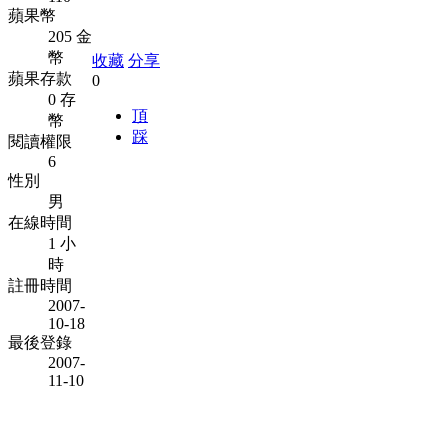
蘋果幣
205 金
幣
收藏
分享
蘋果存款
0
0 存
頂
幣
踩
閱讀權限
6
性別
男
在線時間
1 小
時
註冊時間
2007-
10-18
最後登錄
2007-
11-10