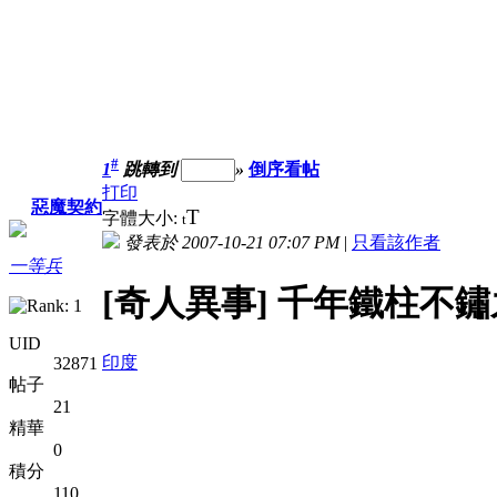
#
1
跳轉到
»
倒序看帖
打印
惡魔契約
T
字體大小:
t
發表於 2007-10-21 07:07 PM
|
只看該作者
一等兵
[奇人異事] 千年鐵柱不
UID
印度
32871
帖子
21
精華
0
積分
110