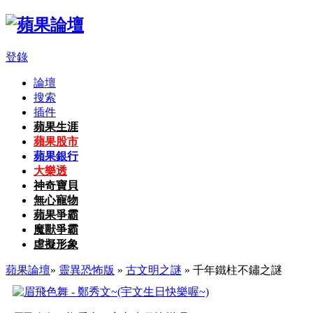
登錄
論壇
搜索
插件
蘋果生涯
蘋果股市
蘋果銀行
大樂透
神奇寶貝
無心寵物
蘋果爭霸
魔獸爭霸
虛擬形象
蘋果論壇
»
靈異恐怖版
»
古文明之謎
» 千年鐵柱不鏽之謎