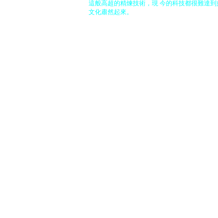
這般高超的精煉技術，現 今的科技都很難達
文化肅然起來。