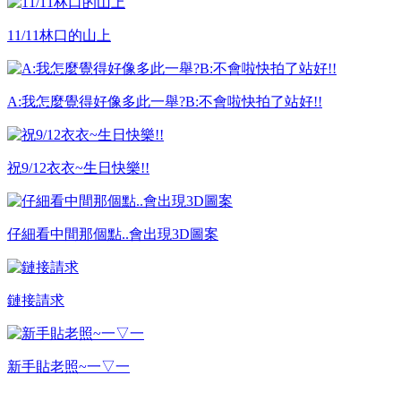
11/11林口的山上
A:我怎麼覺得好像多此一舉?B:不會啦快拍了站好!!
祝9/12衣衣~生日快樂!!
仔細看中間那個點..會出現3D圖案
鏈接請求
新手貼老照~一▽一