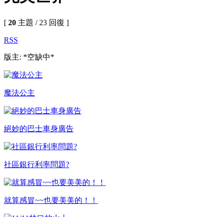
[
20
主題 / 23 回復 ]
RSS
版主: *空缺中*
魔法公主
絕妙的巴士車身廣告
社區銀行利率問題?
就算感冒~~也要美美的！！