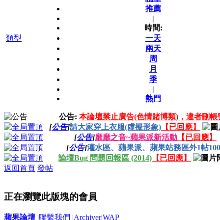
推薦
|
時間:
類型
一天
兩天
周
月
季
|
熱門
公告:
本論壇禁止廣告(色情賭博類)，違者刪帳
[
公告
]
請大家穿上衣服(虛擬形象)
【已回應】
[
公告
]
靡靡之音~蘋果派新活動
【已回應】
[
公告
]
灌水區、蘋果派、蘋果站務區外1帖100
論壇Bug 問題回報區 (2014)
【已回應】
返回首頁
發帖
正在瀏覽此版塊的會員
蘋果論壇
|
聯繫我們
|
Archiver
|
WAP