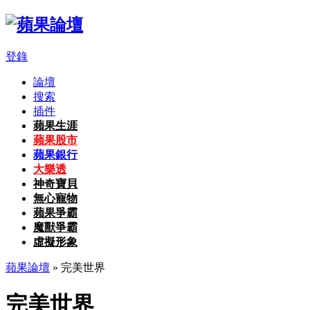
登錄
論壇
搜索
插件
蘋果生涯
蘋果股市
蘋果銀行
大樂透
神奇寶貝
無心寵物
蘋果爭霸
魔獸爭霸
虛擬形象
蘋果論壇
» 完美世界
完美世界