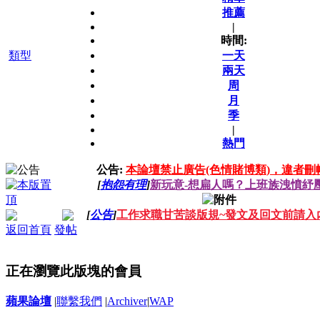
推薦
|
時間:
類型
一天
兩天
周
月
季
|
熱門
公告:
本論壇禁止廣告(色情賭博類)，違者刪
[
抱怨有理
]
新玩意-想扁人嗎？上班族洩憤紓
[
公告
]
工作求職甘苦談版規~發文及回文前請入內
返回首頁
發帖
正在瀏覽此版塊的會員
蘋果論壇
|
聯繫我們
|
Archiver
|
WAP