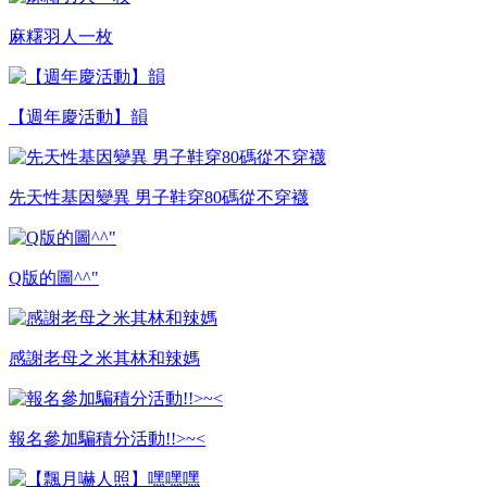
麻糬羽人一枚
【週年慶活動】韻
先天性基因變異 男子鞋穿80碼從不穿襪
Q版的圖^^"
感謝老母之米其林和辣媽
報名參加騙積分活動!!>~<