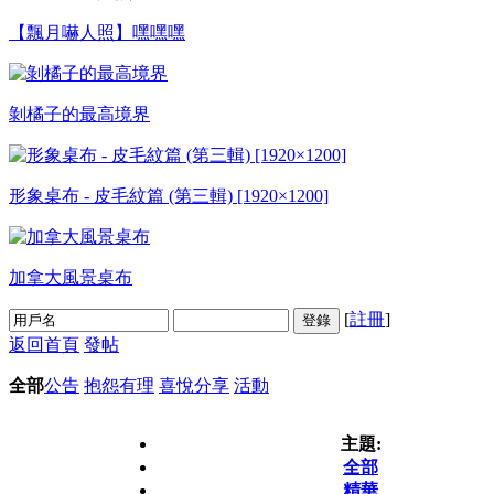
【飄月嚇人照】嘿嘿嘿
剝橘子的最高境界
形象桌布 - 皮毛紋篇 (第三輯) [1920×1200]
加拿大風景桌布
[
註冊
]
登錄
返回首頁
發帖
全部
公告
抱怨有理
喜悅分享
活動
主題:
全部
精華