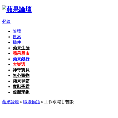
登錄
論壇
搜索
插件
蘋果生涯
蘋果股市
蘋果銀行
大樂透
神奇寶貝
無心寵物
蘋果爭霸
魔獸爭霸
虛擬形象
蘋果論壇
»
職場物語
» 工作求職甘苦談