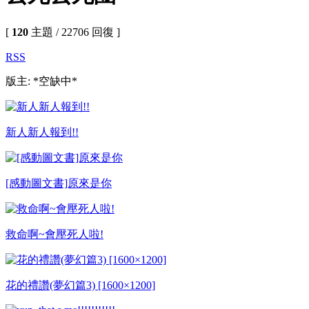
[
120
主題 / 22706 回復 ]
RSS
版主: *空缺中*
新人新人報到!!
[感動圖文書]原來是你
救命啊~會壓死人啦!
花的禮讚(夢幻篇3) [1600×1200]