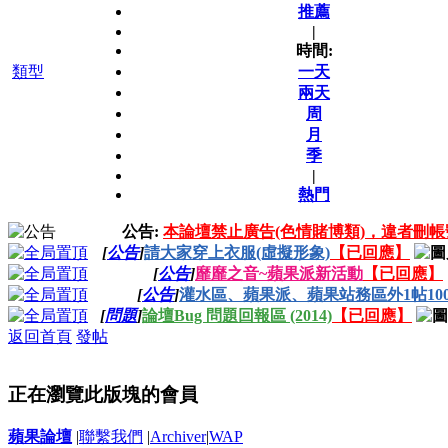
推薦
|
時間:
類型
一天
兩天
周
月
季
|
熱門
公告:
本論壇禁止廣告(色情賭博類)，違者刪帳
[
公告
]
請大家穿上衣服(虛擬形象)
【已回應】
[
公告
]
靡靡之音~蘋果派新活動
【已回應】
[
公告
]
灌水區、蘋果派、蘋果站務區外1帖100
[
問題
]
論壇Bug 問題回報區 (2014)
【已回應】
返回首頁
發帖
正在瀏覽此版塊的會員
蘋果論壇
|
聯繫我們
|
Archiver
|
WAP