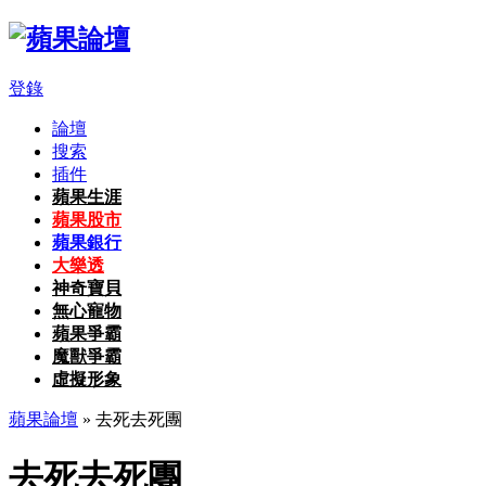
登錄
論壇
搜索
插件
蘋果生涯
蘋果股市
蘋果銀行
大樂透
神奇寶貝
無心寵物
蘋果爭霸
魔獸爭霸
虛擬形象
蘋果論壇
» 去死去死團
去死去死團