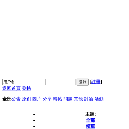
[
註冊
]
登錄
返回首頁
發帖
全部
公告
原創
圖片
分享
轉帖
問題
其他
討論
活動
主題:
全部
精華