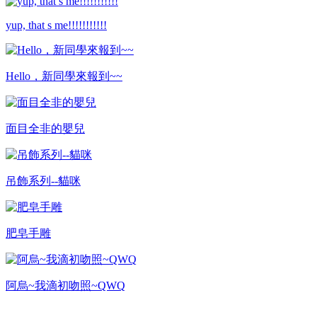
yup, that s me!!!!!!!!!!!
Hello，新同學來報到~~
面目全非的嬰兒
吊飾系列--貓咪
肥皂手雕
阿烏~我滴初吻照~QWQ