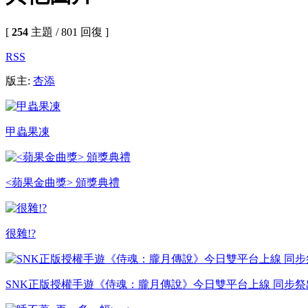
[
254
主題 / 801 回復 ]
RSS
版主:
杏添
甲蟲果凍
<蘋果金曲獎> 頒獎典禮
很雜!?
SNK正版授權手遊《侍魂：朧月傳說》今日雙平台上線 同步