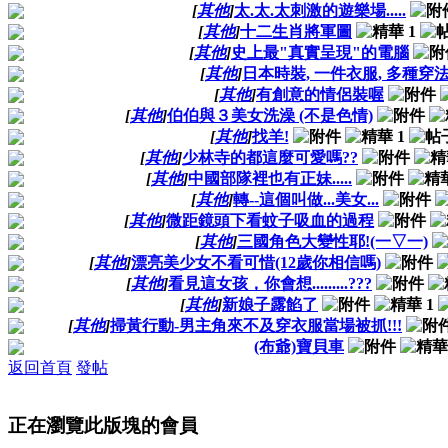
[
其他
]
太.太.太刺激的遊樂場.....
[
其他
]
十二生肖將軍圖
[
其他
]
史上最"真實呈現"的電腦
[
其他
]
日本時裝, 一件衣服, 多種穿
[
其他
]
有創意的情侶裝喔
[
其他
]
伯伯與３美女洗澡 (不是色情)
[
其他
]
找羊!
[
其他
]
少林寺的都這麼可愛嗎??
[
其他
]
中國部隊裡也有正妹.....
[
其他
]
轉--這個叫做...美女...
[
其他
]
微距鏡頭下看蚊子吸血的過程
[
其他
]
三國角色大變性耶!(一▽一)
[
其他
]
漂亮美少女不看可惜(12歲你相信嗎)
[
其他
]
看見這女孩，你會想.........???
[
其他
]
新娘子露餡了
[
其他
]
掃黃行動-男主角來不及穿衣服當場被抓!!!
(布爺)寶貝車
返回首頁
發帖
正在瀏覽此版塊的會員