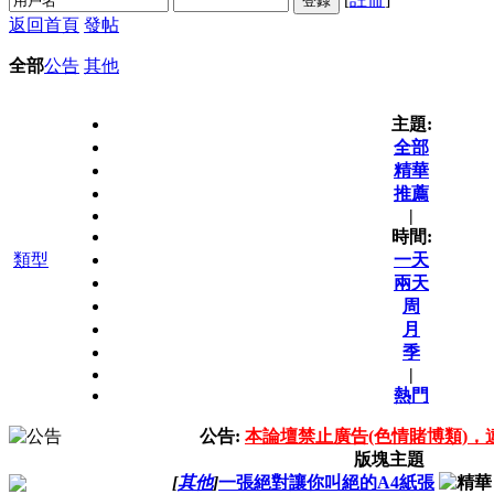
登錄
返回首頁
發帖
全部
公告
其他
主題:
全部
精華
推薦
|
時間:
類型
一天
兩天
周
月
季
|
熱門
公告:
本論壇禁止廣告(色情賭博類)，
版塊主題
[
其他
]
一張絕對讓你叫絕的A4紙張