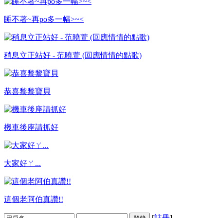
睡不著~再po多一幅>~<
稍息立正站好 - 范曉萱 (回應情情的點歌)
恭喜黎黎寶貝
機車後座請抓好
大家好ㄚ...
這個老阿伯真讚!!
[
註冊
]