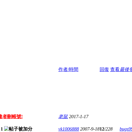
作者/時間
回復
查看
最後
違者刪帳號!
老鼠
2017-1-17
vk1006888
2007-9-18
12
/
228
bugs9