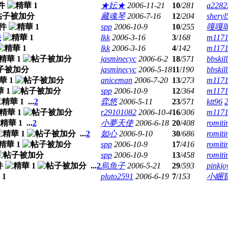
★妘★
2006-11-21
10
/
281
a2282
藏魂琴
2006-7-16
12
/
204
sheryl
spp
2006-10-9
10
/
255
嘎嘎
法
lkk
2006-3-16
3
/
168
m1171
lkk
2006-3-16
4
/
142
m1171
jasminecyc
2006-6-2
18
/
571
bbskil
jasminecyc
2006-5-18
11
/
190
bbskil
aniceman
2006-7-20
13
/
273
m1171
spp
2006-10-9
12
/
364
m1171
...
2
弈悠
2006-5-11
23
/
571
ktt96
r29101082
2006-10-4
16
/
306
m1171
...
2
小夢天使
2006-6-18
20
/
408
romit
...
2
如心
2006-9-10
30
/
686
romit
spp
2006-10-9
17
/
416
romit
spp
2006-10-9
13
/
458
romit
...
2
烏魚子
2006-5-21
29
/
593
pinkjo
pluto2591
2006-6-19
7
/
153
小睏