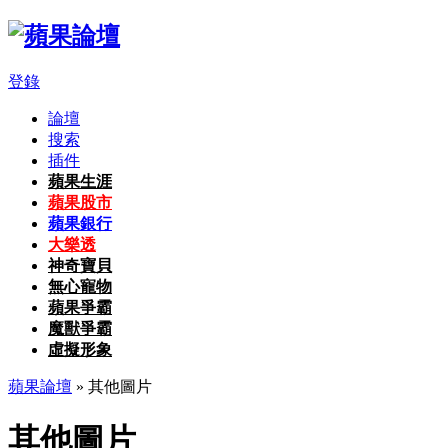
登錄
論壇
搜索
插件
蘋果生涯
蘋果股市
蘋果銀行
大樂透
神奇寶貝
無心寵物
蘋果爭霸
魔獸爭霸
虛擬形象
蘋果論壇
» 其他圖片
其他圖片