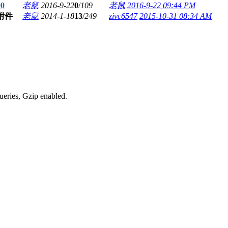
0
老鼠
2016-9-22
0
/
109
老鼠
2016-9-22 09:44 PM
老鼠
2014-1-18
13
/
249
zivc6547
2015-10-31 08:34 AM
ueries, Gzip enabled
.