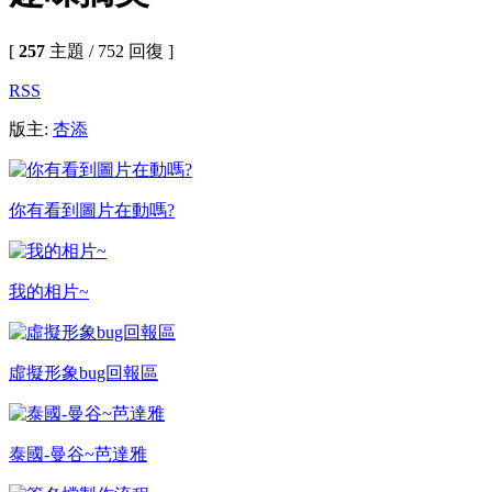
[
257
主題 / 752 回復 ]
RSS
版主:
杏添
你有看到圖片在動嗎?
我的相片~
虛擬形象bug回報區
泰國-曼谷~芭達雅