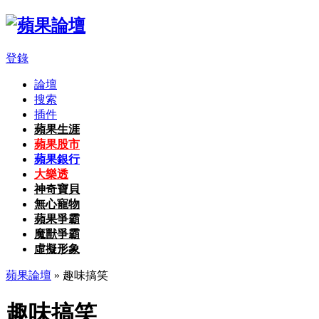
登錄
論壇
搜索
插件
蘋果生涯
蘋果股市
蘋果銀行
大樂透
神奇寶貝
無心寵物
蘋果爭霸
魔獸爭霸
虛擬形象
蘋果論壇
» 趣味搞笑
趣味搞笑