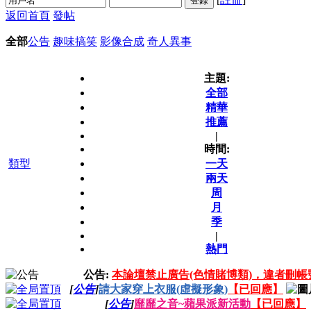
登錄
返回首頁
發帖
全部
公告
趣味搞笑
影像合成
奇人異事
主題:
全部
精華
推薦
|
時間:
類型
一天
兩天
周
月
季
|
熱門
公告:
本論壇禁止廣告(色情賭博類)，違者刪帳
[
公告
]
請大家穿上衣服(虛擬形象)
【已回應】
[
公告
]
靡靡之音~蘋果派新活動
【已回應】