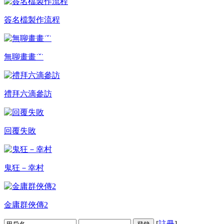
簽名檔製作流程
無聊畫畫˙ˇ˙
禮拜六滴參訪
回覆失敗
鬼狂－幸村
金庸群俠傳2
[
註冊
]